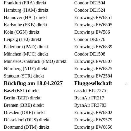
Frankfurt (FRA) direkt
Condor DE1504
Hamburg (HAM) direkt
Condor DE1524
Hannover (HAJ) direkt
Eurowings EW6851
Karlsruhe (FKB) direkt
Eurowings EW6805
Köln (CGN) direkt
Eurowings EW586
Leipzig (LEJ) direkt
Condor DE6776
Paderborn (PAD) direkt
Eurowings EW6839
München (MUC) direkt
Condor DE1508
Münster/Osnabrück (FMO) direkt
Eurowings EW6807
Nürnberg (NUE) direkt
Eurowings EW6825
Stuttgart (STR) direkt
Eurowings EW2584
Rückflug am 18.04.2027
Fluggesellschaft
a
Basel (BSL) direkt
easyJet EJU7275
Berlin (BER) direkt
RyanAir FR217
Bremen (BRE) direkt
RyanAir FR3783
Dresden (DRE) direkt
Eurowings EW6802
Düsseldorf (DUS) direkt
Eurowings EW9579
Dortmund (DTM) direkt
Eurowings EW6856