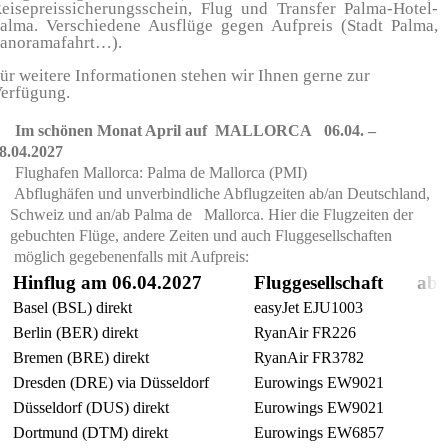
eisepreissicherungsschein, Flug und Transfer Palma-Hotel-
alma. Verschiedene Ausflüge gegen Aufpreis (Stadt Palma,
anoramafahrt…).
ür weitere Informationen stehen wir Ihnen gerne zur
erfügung.
m schönen Monat April auf MALLORCA 06.04. –
8.04.2027
lughafen Mallorca: Palma de Mallorca (PMI)
Abflughäfen und unverbindliche Abflugzeiten ab/an Deutschland,
Schweiz und an/ab Palma de Mallorca. Hier die Flugzeiten der
gebuchten Flüge, andere Zeiten und auch Fluggesellschaften
möglich gegebenenfalls mit Aufpreis:
Hinflug am 06.04.2027
Fluggesellschaft
ab
Basel (BSL) direkt
easyJet EJU1003
Berlin (BER) direkt
RyanAir FR226
Bremen (BRE) direkt
RyanAir FR3782
Dresden (DRE) via Düsseldorf
Eurowings EW9021
Düsseldorf (DUS) direkt
Eurowings EW9021
Dortmund (DTM) direkt
Eurowings EW6857