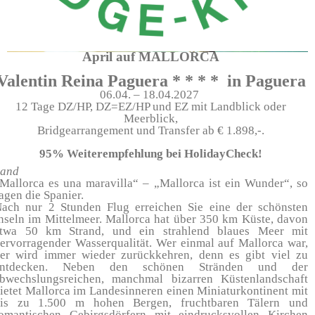
April auf MALLORCA
Bridge-Kreis GmbH
Valentin Reina Paguera * * * * in Paguera
06.04. – 18.04.
2027
12 Tage DZ/HP, DZ=EZ/HP und EZ mit Landblick oder
Meerblick,
Bridgearrangement und Transfer ab € 1.898,-.
95% Weiterempfehlung bei HolidayCheck!
Land
Mallorca es una maravilla“ – „Mallorca ist ein Wunder“, so
agen die Spanier.
ach nur 2 Stunden Flug erreichen Sie eine der schönsten
nseln im Mittelmeer. Mallorca hat über 350 km Küste, davon
twa 50 km Strand, und ein strahlend blaues Meer mit
ervorragender Wasserqualität. Wer einmal auf Mallorca war,
er wird immer wieder zurückkehren, denn es gibt viel zu
entdecken. Neben den schönen Stränden und der
bwechslungsreichen, manchmal bizarren Küstenlandschaft
ietet Mallorca im Landesinneren einen Miniaturkontinent mit
is zu 1.500 m hohen Bergen, fruchtbaren Tälern und
omantischen Gebirgsdörfern mit eindrucksvollen Kirchen