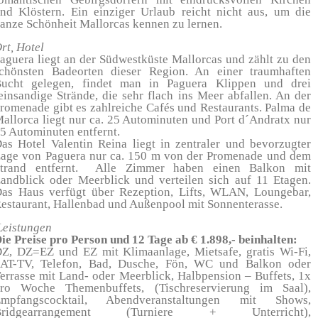
nd Klöstern. Ein einziger Urlaub reicht nicht aus, um die
anze Schönheit Mallorcas kennen zu lernen.
rt, Hotel
aguera liegt an der Südwestküste Mallorcas und zählt zu den
chönsten Badeorten dieser Region. An einer traumhaften
ucht gelegen, findet man in Paguera Klippen und drei
einsandige Strände, die sehr flach ins Meer abfallen. An der
romenade gibt es zahlreiche Cafés und Restaurants. Palma de
allorca liegt nur ca. 25 Autominuten und Port d´Andratx nur
5 Autominuten entfernt.
as Hotel Valentin Reina liegt in zentraler und bevorzugter
age von Paguera nur ca. 150 m von der Promenade und dem
trand entfernt. Alle Zimmer haben einen Balkon mit
andblick oder Meerblick und verteilen sich auf 11 Etagen.
as Haus verfügt über Rezeption, Lifts, WLAN, Loungebar,
estaurant, Hallenbad und Außenpool mit Sonnenterasse.
eistungen
ie Preise pro Person und 12 Tage ab € 1.898,- beinhalten:
Z, DZ=EZ und EZ mit Klimaanlage, Mietsafe, gratis Wi-Fi,
AT-TV, Telefon, Bad, Dusche, Fön, WC und Balkon oder
errasse mit Land- oder Meerblick, Halbpension – Buffets, 1x
ro Woche Themenbuffets, (Tischreservierung im Saal),
Empfangscocktail, Abendveranstaltungen mit Shows,
Bridgearrangement (Turniere + Unterricht),