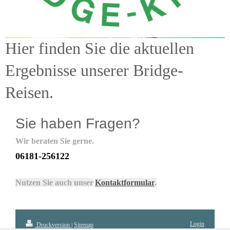
Bridge-Kreis GmbH
Hier finden Sie die aktuellen
Ergebnisse unserer Bridge-
Reisen.
Sie haben Fragen?
Wir beraten Sie gerne.
06181-256122
Nutzen Sie auch unser
Kontaktformular
.
Login
Druckversion
|
Sitemap