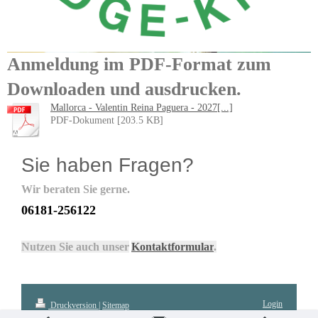
Bridge-Kreis GmbH
Anmeldung im PDF-Format zum
Downloaden und ausdrucken.
Mallorca - Valentin Reina Paguera - 2027[...]
PDF-Dokument [203.5 KB]
Sie haben Fragen?
Wir beraten Sie gerne.
06181-256122
Nutzen Sie auch unser
Kontaktformular
.
Login
Druckversion
|
Sitemap
Webansicht
© Bridge-Kreis GmbH